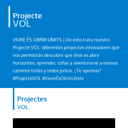
Projecte
VOL
VIURE ÉS OBRIR LÍMITS | De esto trata nuestro
Projecte VOL: diferentes proyectos innovadores que
nos permitirán descubrir que Vivir es abrir
horizontes, aprender, soñar y aventurarse a nuevos
caminos todas y todos juntos. ¿Te apuntas?
#ProjecteVOL #ViureÉsObrirLímits
Projectes
VOL