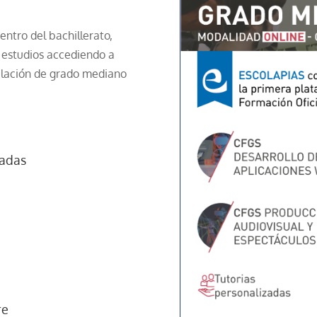
ntro del bachillerato,
s estudios accediendo a
itulación de grado mediano
zadas
re