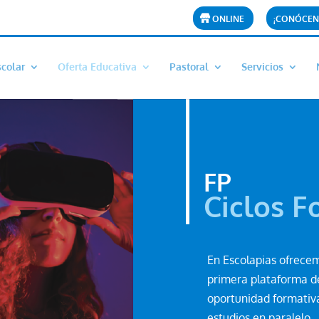
ONLINE
¡CONÓCEN
scolar
Oferta Educativa
Pastoral
Servicios
FP
Ciclos F
En Escolapias ofrece
primera plataforma d
oportunidad formativa
estudios en paralelo.