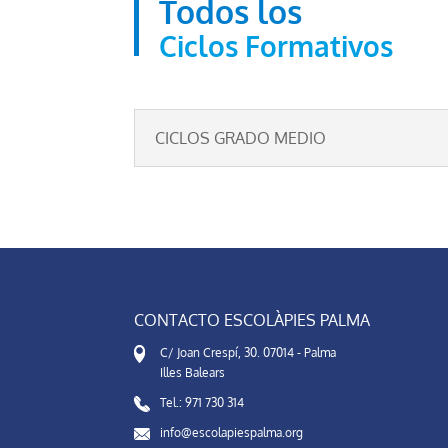
Todos los
Ciclos Formativos
CICLOS GRADO MEDIO
CONTACTO ESCOLÀPIES PALMA
C/ Joan Crespí, 30. 07014 - Palma
Illes Balears
Tel.: 971 730 314
info@escolapiespalma.org