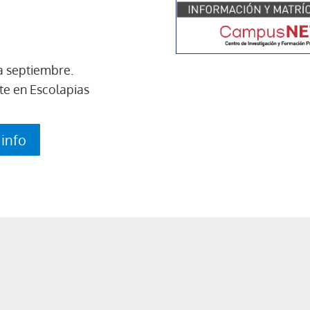
a septiembre.
te en Escolapias
 info