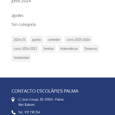
junio 2024
ajudes
Sin categoría
2024-25
ayudas
comedor
curso 2025-2026
curso 2026-2027
familias
Matemáticas
Simposio
Solidaridad
CONTACTO ESCOLÀPIES PALMA
C/ Joan Crespí, 30. 07014 - Palma
Illes Balears
Tel.: 971 730 314