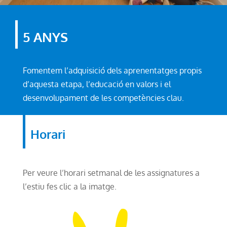
5 ANYS
Fomentem l’adquisició dels aprenentatges propis
d’aquesta etapa, l’educació en valors i el
desenvolupament de les competències clau.
Horari
Per veure l’horari setmanal de les assignatures a
l’estiu fes clic a la imatge.