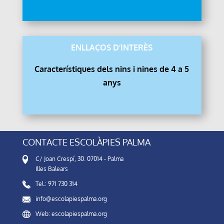
ENLLAÇOS D’INTERÈS
Característiques dels nins i nines de 4 a 5
anys
CONTACTE ESCOLÀPIES PALMA
C/ Joan Crespí, 30. 07014 - Palma
Illes Balears
Tel.: 971 730 314
info@escolapiespalma.org
Web: escolapiespalma.org