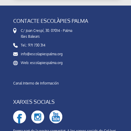
CONTACTE ESCOLÀPIES PALMA
C/ Joan Crespí, 30. 07014 - Palma
Illes Balears
Tel.: 971 730 314
info@escolapiespalma.org
Web: escolapiespalma.org
Canal Interno de Información
XARXES SOCIALS
Forma part de la nostra comunitat. A les xarxes socials de Col·legi