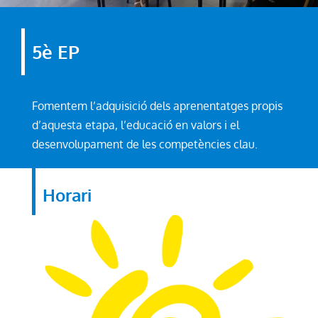
5è EP
Fomentem l’adquisició dels aprenentatges propis
d’aquesta etapa, l’educació en valors i el
desenvolupament de les competències clau.
Horari